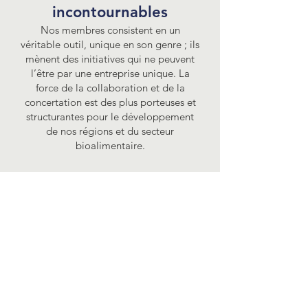
incontournables
Nos membres consistent en un
véritable outil, unique en son genre ; ils
mènent des initiatives qui ne peuvent
l’être par une entreprise unique. La
force de la collaboration et de la
concertation
est des plus porteuses et
structurantes pour le développement
de nos régions et du secteur
bioalimentaire.
CONTACTEZ-NOUS
Marie-Christine Beaulé
Directrice générale
418
800-0759
mcbeaule@rtcbq.com
Amélie Deschênes